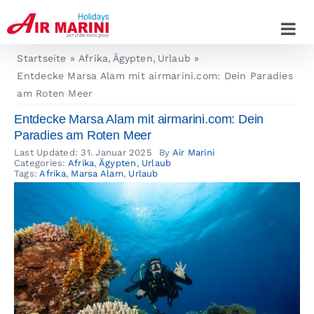
Zum
Inhalt
springen
Startseite
Afrika
Ägypten
Urlaub
Entdecke Marsa Alam mit airmarini.com: Dein Paradies
am Roten Meer
Entdecke Marsa Alam mit airmarini.com: Dein
Paradies am Roten Meer
Last Updated: 31. Januar 2025
By
Air Marini
Categories:
Afrika
,
Ägypten
,
Urlaub
Tags:
Afrika
,
Marsa Alam
,
Urlaub