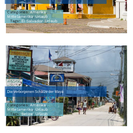
Categories:
Amerika
,
Mittelamerika
,
Urlaub
Tags:
El Salvador
,
Urlaub
Die verborgenen Schätze der Maya
Categories:
Amerika
,
Mittelamerika
,
Urlaub
Tags:
Belize
,
Urlaub