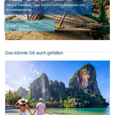
Office in Paradise – Zwei Wochen auf den Malediven und
trotzdem produktiv
Categories:
Indischer
Ozean
,
Urlaub
Tags:
Malediven
Das könnte Dir auch gefallen