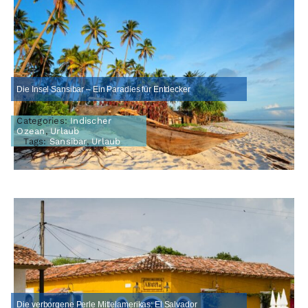
Die Insel Sansibar – Ein Paradies für Entdecker
Categories:
Indischer
Ozean
,
Urlaub
Tags:
Sansibar
,
Urlaub
Die verborgene Perle Mittelamerikas: El Salvador