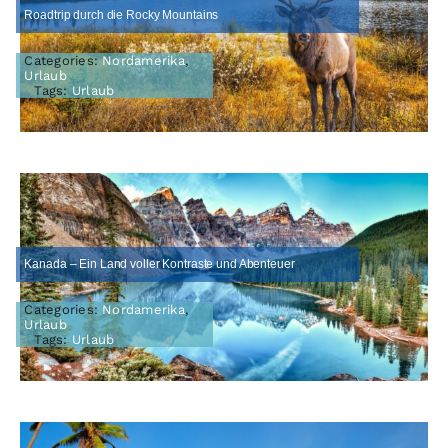
Roadtrip durch die Rocky Mountains
Categories:
Nordamerika
,
Urlaub
Tags:
Urlaub
Kanada – Ein Land voller Kontraste und Abenteuer
Categories:
Nordamerika
,
Urlaub
Tags:
Urlaub