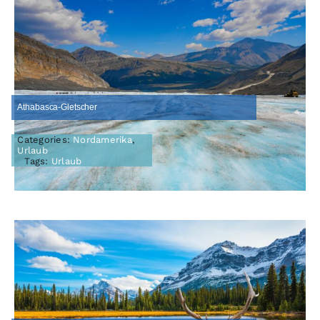
Athabasca-Gletscher
Categories:
Nordamerika
,
Urlaub
Tags:
Urlaub