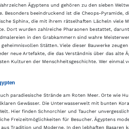
Wahrzeichen Ägyptens und gehören zu den sieben Weltw
te. Besonders beeindruckend ist die Cheops-Pyramide, d
che Sphinx, die mit ihrem rätselhaften Lächeln viele My
tte. Dort wurden zahlreiche Pharaonen bestattet, daru
dmalereien in den Grabkammern sind wahre Meisterwerke
d geheimnisvollen Stätten. Viele dieser Bauwerke zeuge
er neue Artefakte, die das Verständnis über das alte Ä
endsten Kulturen der Menschheitsgeschichte. Wer einmal 
gypten
 auch paradiesische Strände am Roten Meer. Orte wie H
llklaren Gewässer. Die Unterwasserwelt mit bunten Kora
elt. Hier finden Schnorchler und Taucher unvergesslich
eiche Freizeitmöglichkeiten für Besucher. Ägyptens mod
 aus Tradition und Moderne. In den lebhaften Basaren 