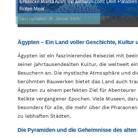
Entdecke Marsa Alam mit airmarini.com: Dein Paradies
Roten Meer
Last Updated: 31. Januar 2025
Ägypten – Ein Land voller Geschichte, Kultur
Ägypten ist ein faszinierendes Reiseziel mit b
seiner jahrtausendealten Kultur, die weltweit ei
Besuchern an. Die mystische Atmosphäre und d
berühmten Bauwerken bietet das Land auch tra
Ägypten zu einem perfekten Ziel für Abenteurer u
Relikte vergangener Epochen. Viele Museen, dar
besonders für alle, die mehr über die Pharaonen
zu lebhaften Städten.
Die Pyramiden und die Geheimnisse des alten