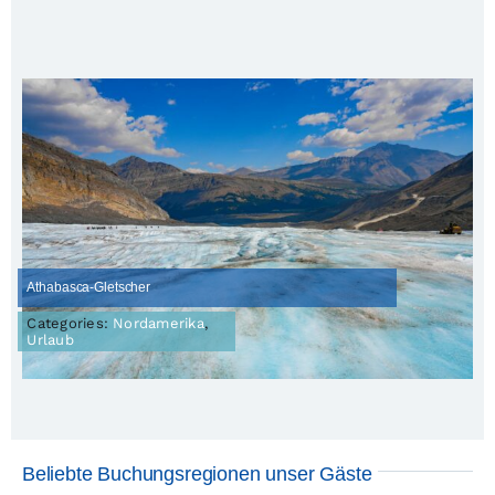
Athabasca-Gletscher
Categories:
Nordamerika
,
Urlaub
Beliebte Buchungsregionen unser Gäste