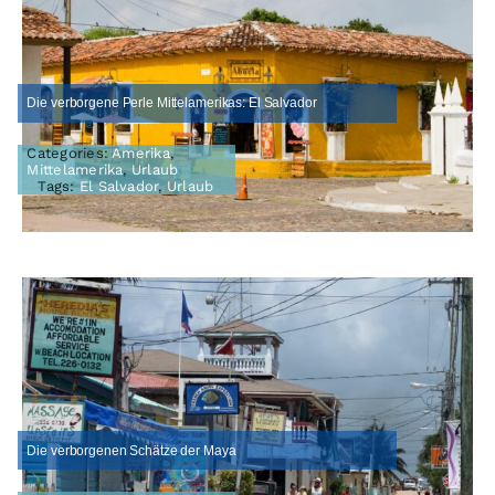
Die verborgene Perle Mittelamerikas: El Salvador
Categories:
Amerika
,
Mittelamerika
,
Urlaub
Tags:
El Salvador
,
Urlaub
Die verborgenen Schätze der Maya