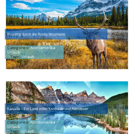
Roadtrip durch die Rocky Mountains
Categories:
Nordamerika
,
Urlaub
Tags:
Urlaub
Kanada – Ein Land voller Kontraste und Abenteuer
Categories:
Nordamerika
,
Urlaub
Tags:
Urlaub