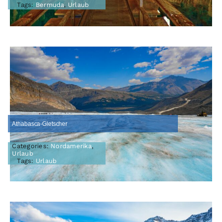
Tags:
Bermuda
,
Urlaub
Athabasca-Gletscher
Categories:
Nordamerika
,
Urlaub
Tags:
Urlaub