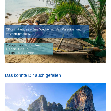
Office in Paradise – Zwei Wochen auf den Malediven und
trotzdem produktiv
Categories:
Indischer
Ozean
,
Urlaub
Tags:
Malediven
Das könnte Dir auch gefallen