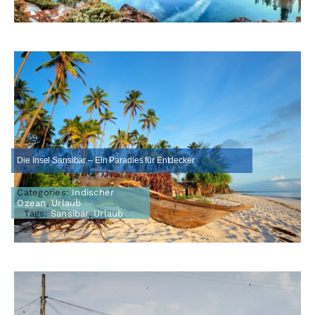
Die Insel Sansibar – Ein Paradies für Entdecker
Categories:
Indischer
Ozean
,
Urlaub
Tags:
Sansibar
,
Urlaub