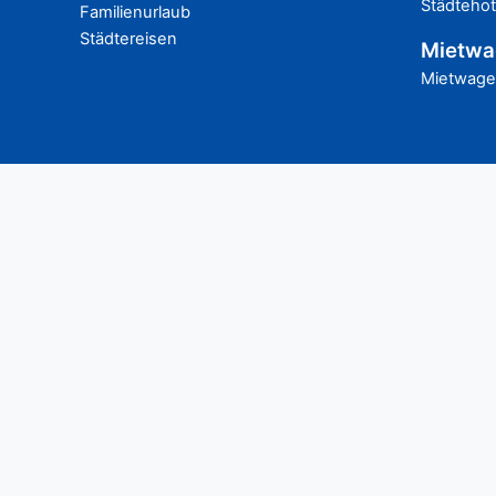
Städtehot
Familienurlaub
Städtereisen
Mietwa
Mietwagen